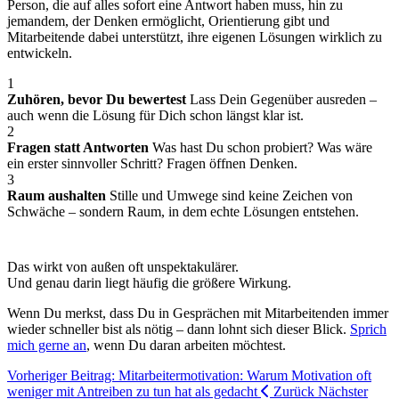
Person, die auf alles sofort eine Antwort haben muss, hin zu
jemandem, der Denken ermöglicht, Orientierung gibt und
Mitarbeitende dabei unterstützt, ihre eigenen Lösungen wirklich zu
entwickeln.
1
Zuhören, bevor Du bewertest
Lass Dein Gegenüber ausreden –
auch wenn die Lösung für Dich schon längst klar ist.
2
Fragen statt Antworten
Was hast Du schon probiert? Was wäre
ein erster sinnvoller Schritt? Fragen öffnen Denken.
3
Raum aushalten
Stille und Umwege sind keine Zeichen von
Schwäche – sondern Raum, in dem echte Lösungen entstehen.
Das wirkt von außen oft unspektakulärer.
Und genau darin liegt häufig die größere Wirkung.
Wenn Du merkst, dass Du in Gesprächen mit Mitarbeitenden immer
wieder schneller bist als nötig – dann lohnt sich dieser Blick.
Sprich
mich gerne an
, wenn Du daran arbeiten möchtest.
Vorheriger Beitrag: Mitarbeitermotivation: Warum Motivation oft
weniger mit Antreiben zu tun hat als gedacht
Zurück
Nächster